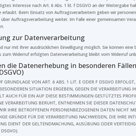
igtes Interesse nach Art. 6 Abs. 1 lit. f DSGVO an der Weitergabe h
 erlaubt. Beim Einsatz von Auftragsverarbeitern geben wir person
 über Auftragsverarbeitung weiter. Im Falle einer gemeinsamen Vera
n.
gung zur Datenverarbeitung
nur mit Ihrer ausdrücklichen Einwilligung möglich. Sie können eine be
is zum Widerruf erfolgten Datenverarbeitung bleibt vom Widerruf unb
n die Datenerhebung in besonderen Fälle
 DSGVO)
GRUNDLAGE VON ART. 6 ABS. 1 LIT. E ODER F DSGVO ERFOLGT, 
R BESONDEREN SITUATION ERGEBEN, GEGEN DIE VERARBEITUNG
LT AUCH FÜR EIN AUF DIESE BESTIMMUNGEN GESTÜTZTES PROFILI
NE VERARBEITUNG BERUHT, ENTNEHMEN SIE DIESER DATENSCHU
IR IHRE BETROFFENEN PERSONENBEZOGENEN DATEN NICHT MEHR
 GRÜNDE FÜR DIE VERARBEITUNG NACHWEISEN, DIE IHRE INTE
TUNG DIENT DER GELTENDMACHUNG, AUSÜBUNG ODER VERTEID
 DSGVO).