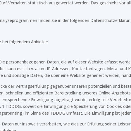
Surf-Verhalten statistisch ausgewertet werden. Das geschieht vor 
 Analyseprogrammen finden Sie in der folgenden Datenschutzerklärun
e bei folgendem Anbieter:
Die personenbezogenen Daten, die auf dieser Website erfasst werde
erbei kann es sich v. a. um IP-Adressen, Kontaktanfragen, Meta- un
 und sonstige Daten, die über eine Website generiert werden, hand
ke der Vertragserfüllung gegenüber unseren potenziellen und bestehe
n, schnellen und effizienten Bereitstellung unseres Online-Angebots
ine entsprechende Einwilligung abgefragt wurde, erfolgt die Verarbeit
bs. 1 TDDDG, soweit die Einwilligung die Speicherung von Cookies ode
ngerprinting) im Sinne des TDDDG umfasst. Die Einwilligung ist jederz
Daten nur insoweit verarbeiten, wie dies zur Erfüllung seiner Leistun
befolgen.