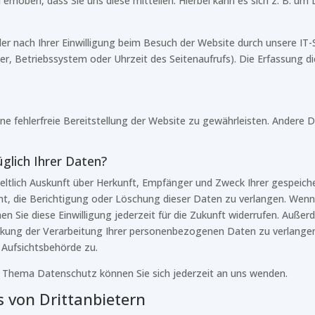
hoben, dass Sie uns diese mitteilen. Hierbei kann es sich z. B. um D
 nach Ihrer Einwilligung beim Besuch der Website durch unsere IT-S
er, Betriebssystem oder Uhrzeit des Seitenaufrufs). Die Erfassung d
ine fehlerfreie Bereitstellung der Website zu gewährleisten. Andere 
glich Ihrer Daten?
geltlich Auskunft über Herkunft, Empfänger und Zweck Ihrer gespe
t, die Berichtigung oder Löschung dieser Daten zu verlangen. Wenn S
en Sie diese Einwilligung jederzeit für die Zukunft widerrufen. Auße
ung der Verarbeitung Ihrer personenbezogenen Daten zu verlangen.
 Aufsichtsbehörde zu.
 Thema Datenschutz können Sie sich jederzeit an uns wenden.
 von Dritt­anbietern