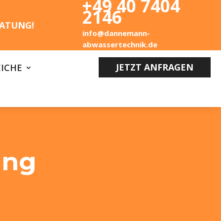
+49 40 7404
2146
ATUNG!
info@dannemann-
abwassertechnik.de
JETZT ANFRAGEN
ICHE
ung