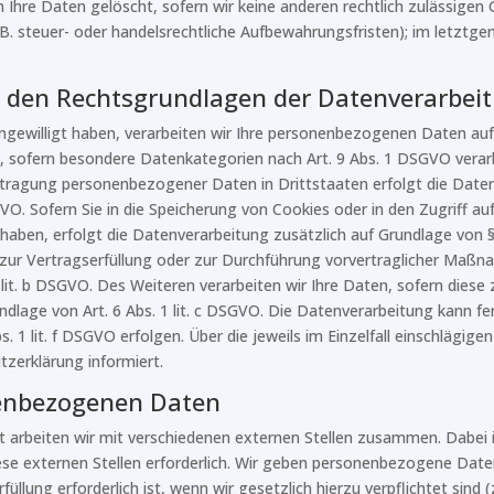
Ihre Daten gelöscht, sofern wir keine anderen rechtlich zulässigen G
 steuer- oder handelsrechtliche Aufbewahrungsfristen); im letztgen
 den Rechtsgrundlagen der Datenverarbeit
ngewilligt haben, verarbeiten wir Ihre personenbezogenen Daten auf G
, sofern besondere Datenkategorien nach Art. 9 Abs. 1 DSGVO verarb
bertragung personenbezogener Daten in Drittstaaten erfolgt die Dat
GVO. Sofern Sie in die Speicherung von Cookies oder in den Zugriff auf
t haben, erfolgt die Datenverarbeitung zusätzlich auf Grundlage von 
n zur Vertragserfüllung oder zur Durchführung vorvertraglicher Maßnah
lit. b DSGVO. Des Weiteren verarbeiten wir Ihre Daten, sofern diese z
undlage von Art. 6 Abs. 1 lit. c DSGVO. Die Datenverarbeitung kann f
s. 1 lit. f DSGVO erfolgen. Über die jeweils im Einzelfall einschlägig
zerklärung informiert.
enbezogenen Daten
 arbeiten wir mit verschiedenen externen Stellen zusammen. Dabei i
 externen Stellen erforderlich. Wir geben personenbezogene Daten 
llung erforderlich ist, wenn wir gesetzlich hierzu verpflichtet sind