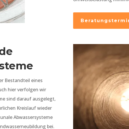
Beratungstermi
de
ysteme
er Bestandteil eines
ch hier verfolgen wir
me sind darauf ausgelegt,
lichen Kreislauf wieder
munale Abwassersysteme
undwasserneubildung bei.