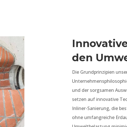
Innovativ
den Umwe
Die Grundprinzipien unse
Unternehmensphilosophie 
und der sorgsamen Auswah
setzen auf innovative Te
Inliner-Sanierung, die be
ohne umfangreiche Erdaus
Umweltbelastung minimie