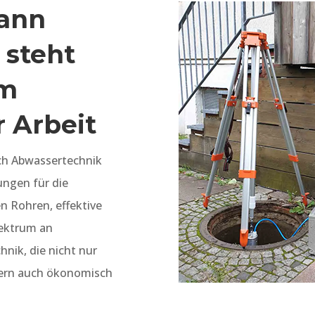
ann
steht
im
 Arbeit
ich Abwassertechnik
ngen für die
n Rohren, effektive
pektrum an
nik, die nicht nur
dern auch ökonomisch