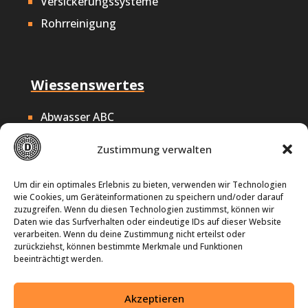
Versickerungssysteme
Rohrreinigung
Wiessenswertes
Abwasser ABC
Nachhaltigkeit
Zustimmung verwalten
Offene Stellen
Impressum
Um dir ein optimales Erlebnis zu bieten, verwenden wir Technologien
wie Cookies, um Geräteinformationen zu speichern und/oder darauf
Datenschutz
zuzugreifen. Wenn du diesen Technologien zustimmst, können wir
Daten wie das Surfverhalten oder eindeutige IDs auf dieser Website
Cookie-Richtlinie
verarbeiten. Wenn du deine Zustimmung nicht erteilst oder
zurückziehst, können bestimmte Merkmale und Funktionen
beeinträchtigt werden.
Seit über 25 Jahren
Akzeptieren