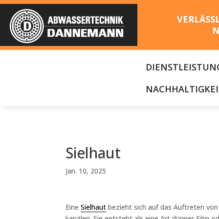
VERLÄSS
N
DIENSTLEISTUN
NACHHALTIGKEI
Sielhaut
Jan. 10, 2025
Eine
Sielhaut
bezieht sich auf das Auftreten vo
kanälen. Sie entsteht als eine Art dünner Film o