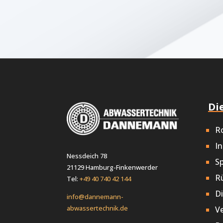
Di
R
In
Nessdeich 78
Sp
21129 Hamburg-Finkenwerder
R
Tel:
+49 40 740 42 144
D
info@dannemann-
abwassertechnik.de
V