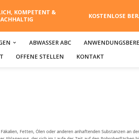
LICH, KOMPETENT &
KOSTENLOSE BER
ACHHALTIG
GEN
ABWASSER ABC
ANWENDUNGSBERE
T
OFFENE STELLEN
KONTAKT
n Fäkalien, Fetten, Ölen oder anderen anhaftenden Substanzen an 
der Ablagerung, der sich im Laufe der Zeit auf den Rohroberflächen bi