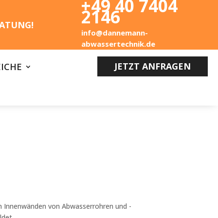
+49 40 7404
2146
ATUNG!
info@dannemann-
abwassertechnik.de
JETZT ANFRAGEN
ICHE
den Innenwänden von Abwasserrohren und -
ldet.