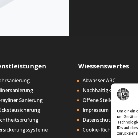
enstleistungen
Wiessenswertes
ohrsanierung
Abwasser ABC
linersanierung
Nachhaltigkeit
rayliner Sanierung
Offene Stellen
ückstausicherung
Impressum
Um dir ein 
um Gerätein
ichtheitsprüfung
Datenschutz
Technologie
IDs auf die
ersickerungssysteme
Cookie-Richtlinie
zurückziehs