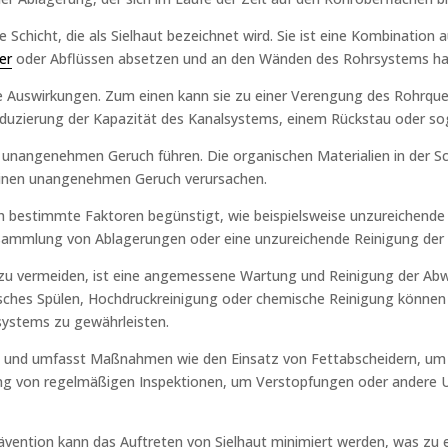
Schicht, die als Sielhaut bezeichnet wird. Sie ist eine Kombination
er
oder Abflüssen absetzen und an den Wänden des Rohrsystems haf
re Auswirkungen. Zum einen kann sie zu einer Verengung des Rohrque
Reduzierung der Kapazität des Kanalsystems, einem Rückstau oder 
m unangenehmen Geruch führen. Die organischen Materialien in der S
einen unangenehmen Geruch verursachen.
urch bestimmte Faktoren begünstigt, wie beispielsweise unzureichend
ammlung von Ablagerungen oder eine unzureichende Reinigung der 
u vermeiden, ist eine angemessene Wartung und Reinigung der Abwas
ches Spülen, Hochdruckreinigung oder chemische Reinigung können 
lsystems zu gewährleisten.
tig und umfasst Maßnahmen wie den Einsatz von Fettabscheidern, um 
ng von regelmäßigen Inspektionen, um Verstopfungen oder andere Ur
rävention kann das Auftreten von Sielhaut minimiert werden, was zu