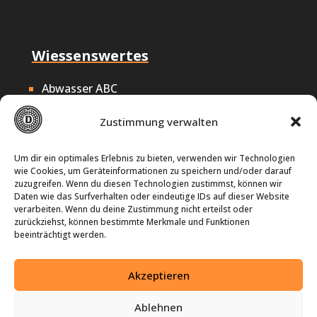
Wiessenswertes
Abwasser ABC
Nachhaltigkeit
Zustimmung verwalten
Offene Stellen
Impressum
Um dir ein optimales Erlebnis zu bieten, verwenden wir Technologien
wie Cookies, um Geräteinformationen zu speichern und/oder darauf
Datenschutz
zuzugreifen. Wenn du diesen Technologien zustimmst, können wir
Daten wie das Surfverhalten oder eindeutige IDs auf dieser Website
Cookie-Richtlinie
verarbeiten. Wenn du deine Zustimmung nicht erteilst oder
zurückziehst, können bestimmte Merkmale und Funktionen
beeinträchtigt werden.
Seit über 25 Jahren
Akzeptieren
Wir sind Ihre Experten rund um Abwassertechnik in
Ablehnen
Hamburg.